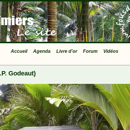
Accueil
Agenda
Livre d'or
Forum
Vidéos
.P. Godeaut)