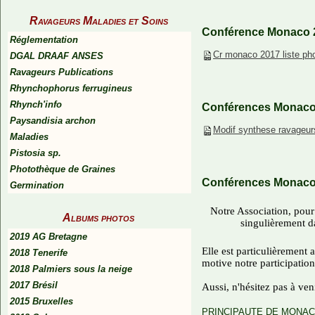
Ravageurs Maladies et Soins
Conférence Monaco 2
Réglementation
Cr monaco 2017 liste ph
DGAL DRAAF ANSES
Ravageurs Publications
Rhynchophorus ferrugineus
Rhynch'info
Conférences Monaco
Paysandisia archon
Modif synthese ravageu
Maladies
Pistosia sp.
Photothèque de Graines
Conférences Monaco 
Germination
Notre
Association, pour l
Albums photos
singulièrement d
2019 AG Bretagne
Elle est particulièrement a
2018 Tenerife
motive notre participation
2018 Palmiers sous la neige
2017 Brésil
Aussi, n'hésitez pas à ve
2015 Bruxelles
PRINCIPAUTE DE MONAC