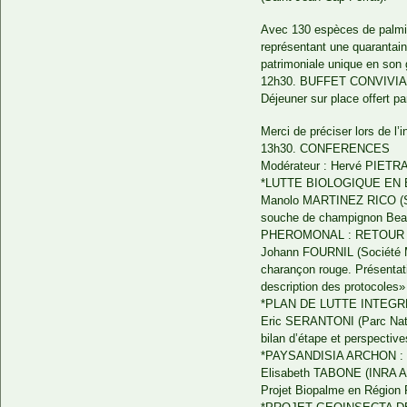
Avec 130 espèces de palmi
représentant une quarantai
patrimoniale unique en son 
12h30. BUFFET CONVIVIA
Déjeuner sur place offert p
Merci de préciser lors de l’i
13h30. CONFERENCES
Modérateur : Hervé PIETRA
*LUTTE BIOLOGIQUE EN
Manolo MARTINEZ RICO (So
souche de champignon Bea
PHEROMONAL : RETOUR
Johann FOURNIL (Société M2
charançon rouge. Présentati
description des protocoles»
*PLAN DE LUTTE INTEGR
Eric SERANTONI (Parc Nation
bilan d’étape et perspectiv
*PAYSANDISIA ARCHON :
Elisabeth TABONE (INRA Ant
Projet Biopalme en Régio