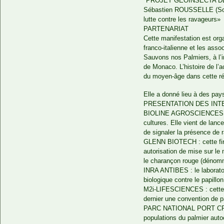
*PROJET GEOINSECTA D
Sébastien ROUSSELLE (Socié
lutte contre les ravageurs»
PARTENARIAT
Cette manifestation est orga
franco-italienne et les asso
Sauvons nos Palmiers, à l’in
de Monaco. L’histoire de l’a
du moyen-âge dans cette ré
Elle a donné lieu à des pay
PRESENTATION DES IN
BIOLINE AGROSCIENCES : cet
cultures. Elle vient de lan
de signaler la présence de r
GLENN BIOTECH : cette firme
autorisation de mise sur l
le charançon rouge (dénommé
INRA ANTIBES : le laboratoire
biologique contre le papill
M2i-LIFESCIENCES : cette f
dernier une convention de pa
PARC NATIONAL PORT CROS : 
populations du palmier aut