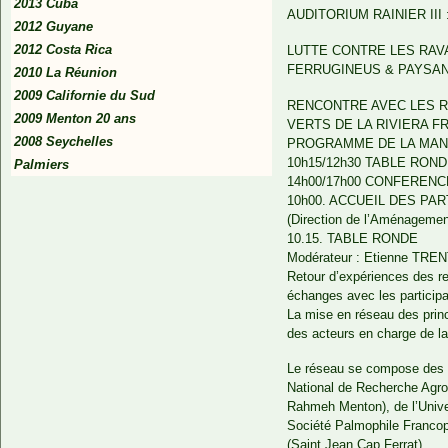
2013 Cuba
AUDITORIUM RAINIER III 
2012 Guyane
2012 Costa Rica
LUTTE CONTRE LES RAV
FERRUGINEUS & PAYSAN
2010 La Réunion
2009 Californie du Sud
RENCONTRE AVEC LES R
2009 Menton 20 ans
VERTS DE LA RIVIERA F
2008 Seychelles
PROGRAMME DE LA MANI
10h15/12h30 TABLE RONDE : 
Palmiers
14h00/17h00 CONFERENCES : 
10h00. ACCUEIL DES PARTI
(Direction de l’Aménagemen
10.15. TABLE RONDE
Modérateur : Etienne TREN
Retour d’expériences des re
échanges avec les particip
La mise en réseau des princ
des acteurs en charge de la
Le réseau se compose des co
National de Recherche Agron
Rahmeh Menton), de l’Univer
Société Palmophile Francoph
(Saint Jean Cap Ferrat).