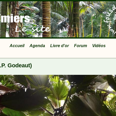
Accueil
Agenda
Livre d'or
Forum
Vidéos
.P. Godeaut)