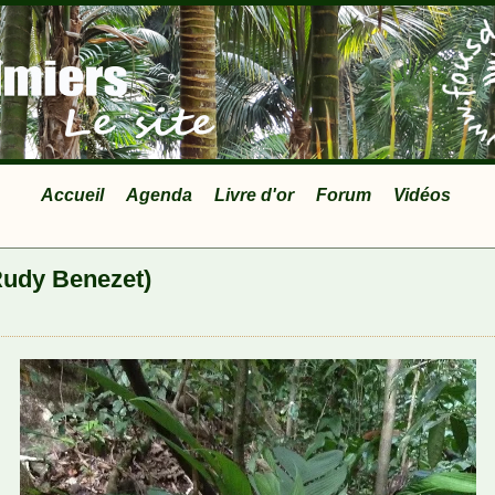
Accueil
Agenda
Livre d'or
Forum
Vidéos
Rudy Benezet)