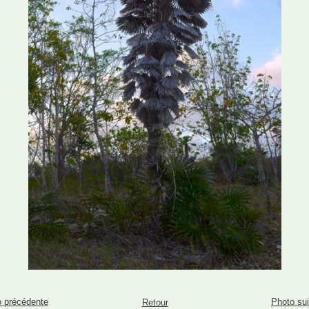
 précédente
Photo su
Retour