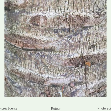
 précédente
Photo su
Retour